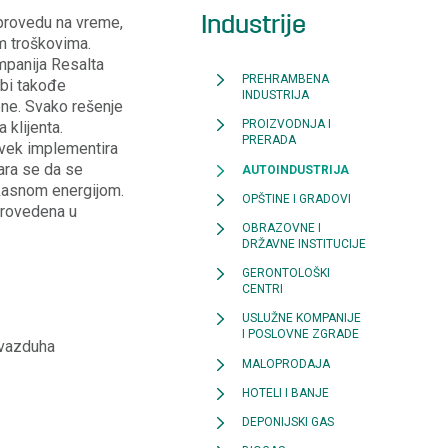
Industrije
provedu na vreme,
m troškovima.
mpanija Resalta
PREHRAMBENA
ebi takođe
INDUSTRIJA
ene. Svako rešenje
PROIZVODNJA I
 klijenta.
PRERADA
vek implementira
tara se da se
AUTOINDUSTRIJA
kasnom energijom.
OPŠTINE I GRADOVI
provedena u
OBRAZOVNE I
DRŽAVNE INSTITUCIJE
GERONTOLOŠKI
CENTRI
USLUŽNE KOMPANIJE
I POSLOVNE ZGRADE
 vazduha
MALOPRODAJA
HOTELI I BANJE
DEPONIJSKI GAS