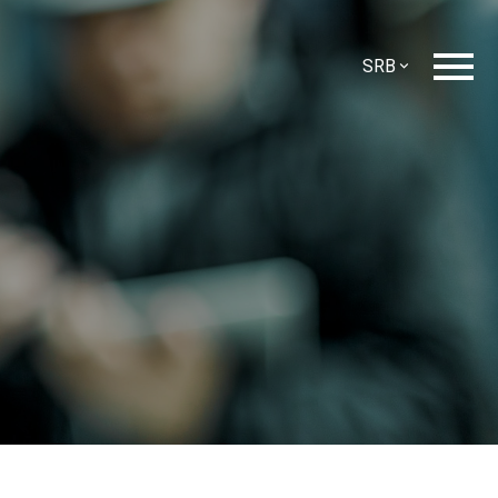
SRB
ENG
SLO
HR
CZ