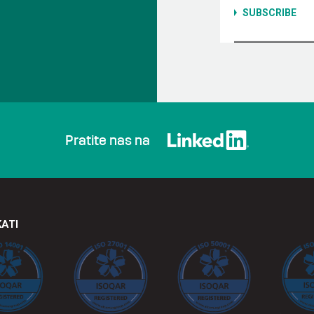
Pratite nas na
KATI