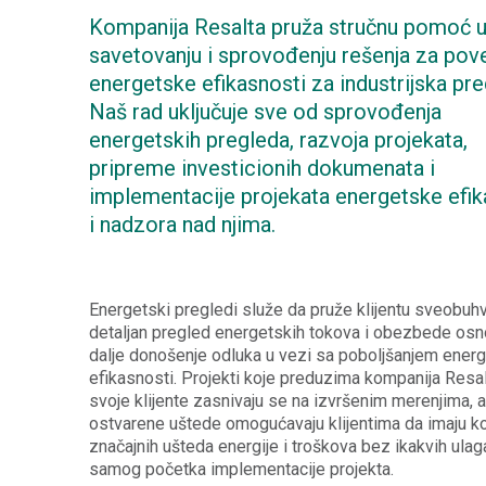
Kompanija Resalta pruža stručnu pomoć 
savetovanju i sprovođenju rešenja za pov
energetske efikasnosti za industrijska pr
Naš rad uključuje sve od sprovođenja
energetskih pregleda, razvoja projekata,
pripreme investicionih dokumenata i
implementacije projekata energetske efik
i nadzora nad njima.
Energetski pregledi služe da pruže klijentu sveobuhv
detaljan pregled energetskih tokova i obezbede os
dalje donošenje odluka u vezi sa poboljšanjem ener
efikasnosti. Projekti koje preduzima kompanija Resa
svoje klijente zasnivaju se na izvršenim merenjima, a
ostvarene uštede omogućavaju klijentima da imaju ko
značajnih ušteda energije i troškova bez ikakvih ulag
samog početka implementacije projekta.