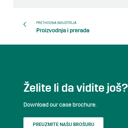
PRETHODNA INDUSTRIJA
Proizvodnja i prerada
Želite li da vidite još?
Download our case brochure.
PREUZMITE NAŠU BROŠURU