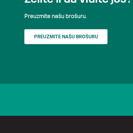
Preuzmite našu brošuru.
PREUZMITE NAŠU BROŠURU