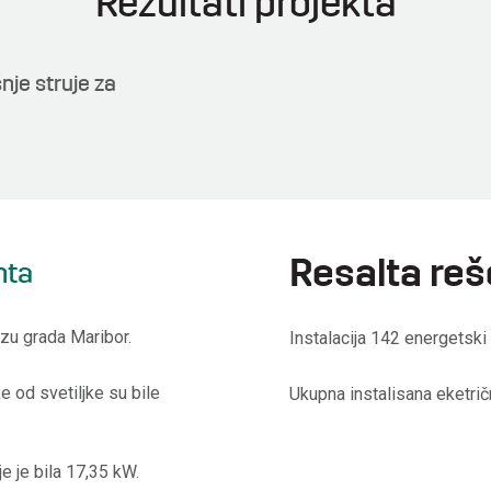
Rezultati projekta
je struje za
Resalta reš
nta
izu grada Maribor.
Instalacija 142 energetski
e od svetiljke su bile
Ukupna instalisana eketrič
e je bila 17,35 kW.