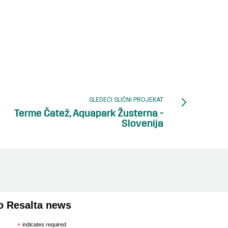
SLEDEĆI SLIČNI PROJEKAT
Terme Čatež, Aquapark Žusterna -
Slovenija
o Resalta news
*
indicates required