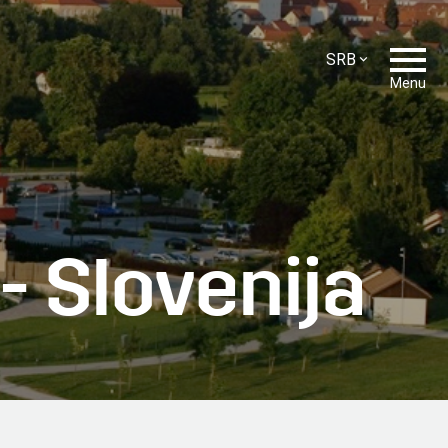
SRB
ENG
Menu
SLO
HR
CZ
- Slovenija