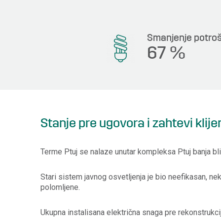
Smanjenje potrošn
67
%
Stanje pre ugovora i zahtevi klije
Terme Ptuj se nalaze unutar kompleksa Ptuj banja bl
Stari sistem javnog osvetljenja je bio neefikasan, nek
polomljene.
Ukupna instalisana električna snaga pre rekonstrukcij