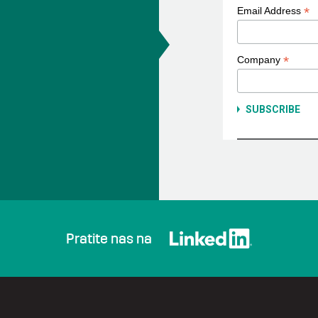
*
Email Address
*
Company
Pratite nas na