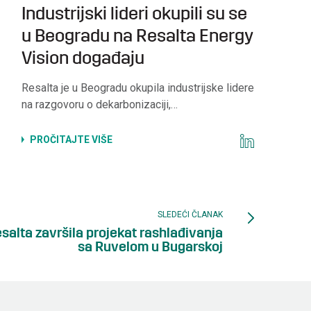
Industrijski lideri okupili su se
u Beogradu na Resalta Energy
Vision događaju
Resalta je u Beogradu okupila industrijske lidere
na razgovoru o dekarbonizaciji,…
PROČITAJTE VIŠE
SLEDEĆI ČLANAK
salta završila projekat rashlađivanja
sa Ruvelom u Bugarskoj