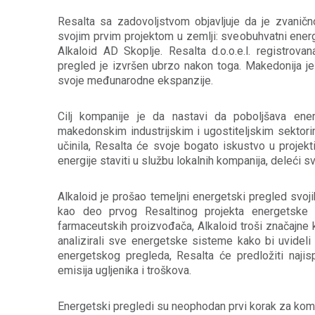
Resalta sa zadovoljstvom objavljuje da je zvanič
svojim prvim projektom u zemlji: sveobuhvatni ene
Alkaloid AD Skoplje. Resalta d.o.o.e.l. registrov
pregled je izvršen ubrzo nakon toga. Makedonija je
svoje međunarodne ekspanzije.
Cilj kompanije je da nastavi da poboljšava en
makedonskim industrijskim i ugostiteljskim sektorim
učinila, Resalta će svoje bogato iskustvo u projekt
energije staviti u službu lokalnih kompanija, deleći sv
Alkaloid je prošao temeljni energetski pregled svoji
kao deo prvog Resaltinog projekta energetske 
farmaceutskih proizvođača, Alkaloid troši značajne kol
analizirali sve energetske sisteme kako bi uvideli
energetskog pregleda, Resalta će predložiti najisp
emisija ugljenika i troškova.
Energetski pregledi su neophodan prvi korak za kompa