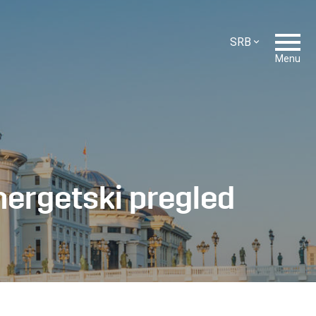
SRB
ENG
Menu
SLO
HR
CZ
nergetski pregled