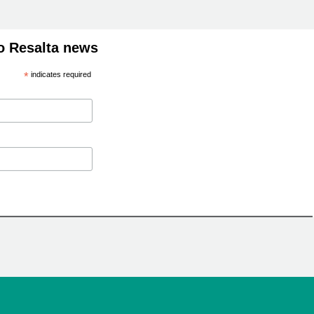
o Resalta news
*
indicates required