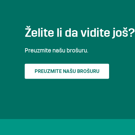
Želite li da vidite još?
Preuzmite našu brošuru.
PREUZMITE NAŠU BROŠURU