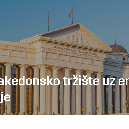
akedonsko tržište uz e
je