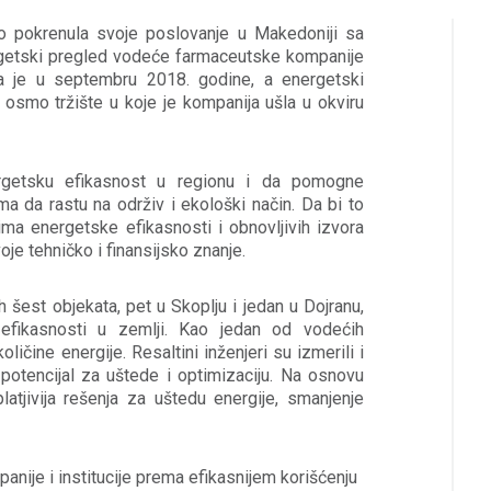
no pokrenula svoje poslovanje u Makedoniji sa
rgetski pregled vodeće farmaceutske kompanije
ana je u septembru 2018. godine, a energetski
 osmo tržište u koje je kompanija ušla u okviru
ergetsku efikasnost u regionu i da pomogne
a da rastu na održiv i ekološki način. Da bi to
ima energetske efikasnosti i obnovljivih izvora
oje tehničko i finansijsko znanje.
h šest objekata, pet u Skoplju i jedan u Dojranu,
efikasnosti u zemlji. Kao jedan od vodećih
ičine energije. Resaltini inženjeri su izmerili i
 potencijal za uštede i optimizaciju. Na osnovu
latjivija rešenja za uštedu energije, smanjenje
nije i institucije prema efikasnijem korišćenju