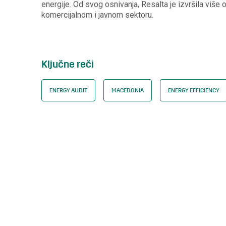
energije. Od svog osnivanja, Resalta je izvršila više
komercijalnom i javnom sektoru.
Ključne reči
ENERGY AUDIT
MACEDONIA
ENERGY EFFICIENCY